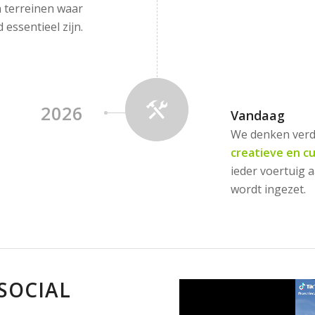
n terreinen waar
ssentieel zijn.
2026
Vandaag
We denken verde
creatieve en 
ieder voertuig 
wordt ingezet.
 SOCIAL