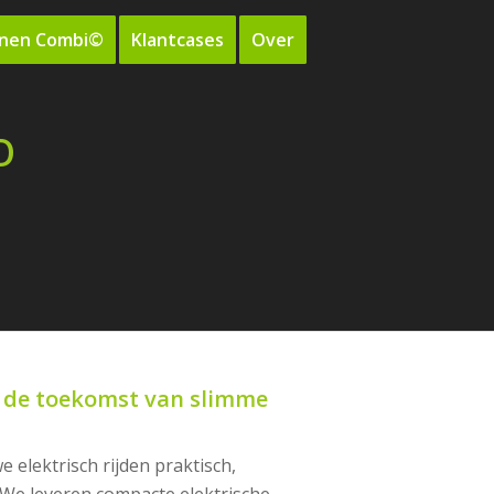
nnen Combi©
Klantcases
Over
O
de toekomst van slimme
 elektrisch rijden praktisch,
We leveren compacte elektrische