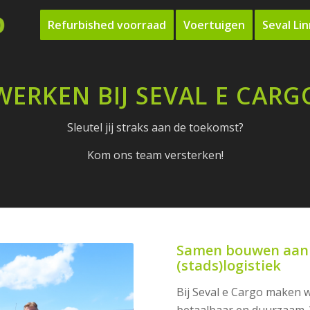
Refurbished voorraad
Voertuigen
Seval Li
WERKEN BIJ SEVAL E CARG
Sleutel jij straks aan de toekomst?
Kom ons team versterken!
Samen bouwen aan 
(stads)logistiek
Bij Seval e Cargo maken we
betaalbaar en duurzaam. 