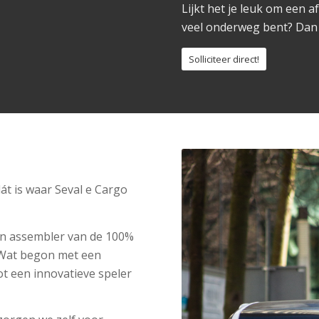
Lijkt het je leuk om een 
veel onderweg bent? Dan 
Solliciteer direct!
dát is waar Seval e Cargo
r en assembler van de 100%
. Wat begon met een
ot een innovatieve speler