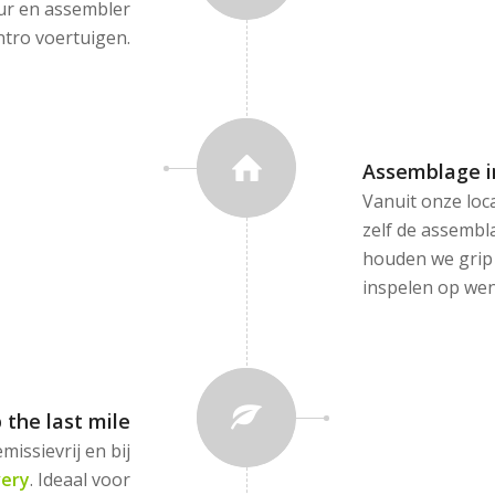
eur en assembler
ntro voertuigen.
Assemblage i
Vanuit onze loca
zelf de assembl
houden we grip 
inspelen op wens
 the last mile
issievrij en bij
very
. Ideaal voor