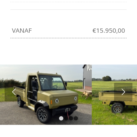
VANAF
€15.950,00
1
2
3
4